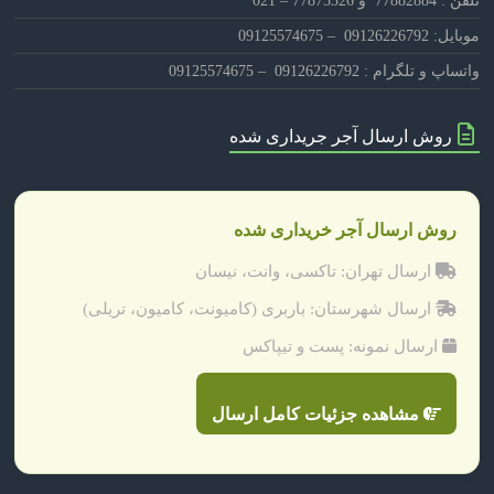
تلفن : 77882884 و 77875326 – 021
موبایل: 09126226792 – 09125574675
واتساپ و تلگرام : 09126226792 – 09125574675
روش ارسال آجر جریداری شده
روش ارسال آجر خریداری شده
ارسال تهران: تاکسی، وانت، نیسان
ارسال شهرستان: باربری (کامیونت، کامیون، تریلی)
ارسال نمونه: پست و تیپاکس
مشاهده جزئیات کامل ارسال