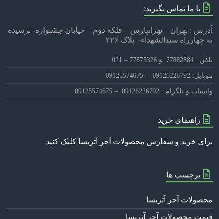
با ما تماس بگیرید:
آدرس : تهران – تهرانپارس – فلکه دوم – خیابان جشنواره- نرسیده
به چهارراه سیدالشهداء- پلاک ۲۲۶
تلفن : 77882884 و 77875326 – 021
موبایل: 09126226792 – 09125574675
واتساپ و تلگرام : 09126226792 – 09125574675
راهنمای خرید
برای خرید و سفارش محصولات آجر آتریسا کلیک کنید
برچسب ها
محصولات آجر آتریسا
قیمت محصولات آجر آتریسا