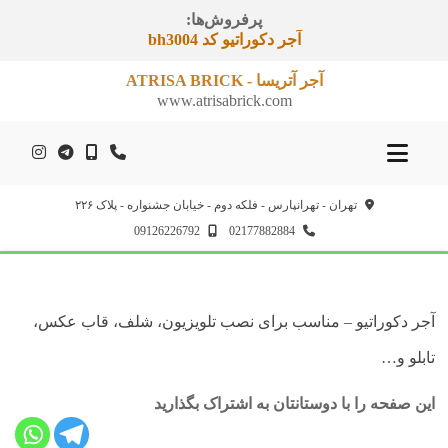
پرفروش‌ها:
آجر دکوراتیو کد bh265
آجر آتریسا - ATRISA BRICK
www.atrisabrick.com
تهران - تهرانپارس - فلکه دوم - خیابان جشنواره - پلاک ۲۲۶
09126226792
02177882884
فتن
ه
حتوا
آجر دکوراتیو – مناسب برای نصب تلویزیون، شلف، قاب عکس،
تابلو و…
این صفحه را با دوستانتان به اشتراک بگذارید