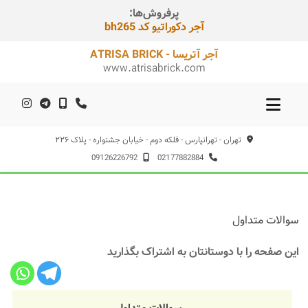
پرفروش‌ها:
آجر دکوراتیو کد bh265
آجر آتریسا - ATRISA BRICK
www.atrisabrick.com
تهران - تهرانپارس - فلکه دوم - خیابان جشنواره - پلاک ۲۲۶
09126226792
02177882884
فتن
ه
حتوا
سوالات متداول
این صفحه را با دوستانتان به اشتراک بگذارید