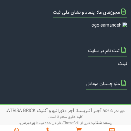
مجوزهای ما: اینماد و نشان ملی ثبت
ثبت نام در سایت
لینک
منو چسبان موبایل
آجـــر آتـــریســـا: آجر دکوراتیو و آنتیک ATRISA BRICK
حق نشر © 2026
.
کلیه حقوق محفوظ است.
شتاب
وردپرس
پوسته:
کاری از ThemeGrill. طراحی شده توسط
.