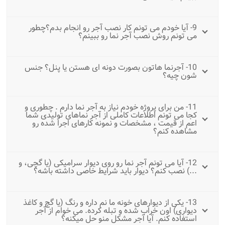
9- آیا خودم می تونم کار نصب آجر رو انجام بدم؟چطور
می تونم روش نصب آجر نما رو ببینم؟
10- آجرنما هاتون بصورت دونه ای هستن یا پنل؟ جنس
شون چیه؟
11- من برای پروژه خودم نیاز به آجر نما دارم . چطوری و
کجا می تونم اطلاعات کاملی از آجر نماهای تولیدی شما
اعم از قیمت ، مشخصات و نمونه کارهای اجرا شده رو
مشاهده کنم؟
12- آیا می تونم آجر نما رو روی دیوار سرامیکی (یا گچی، و
...) نصب کنم؟ دیوار باید شرایط خاصی داشته باشه؟
13- یکی از دیوارهای خونه ما نم داره و رنگ (یا گچ و کاغذ
دیواری) اون خراب شده و تبله کرده. می خوام از آجر
استفاده کنم. آیا آجر مشکل منو حل میکنه؟