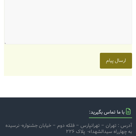
با ما تماس بگیرید:
آدرس : تهران – تهرانپارس – فلکه دوم – خیابان جشنواره- نرسیده
به چهارراه سیدالشهداء- پلاک ۲۲۶