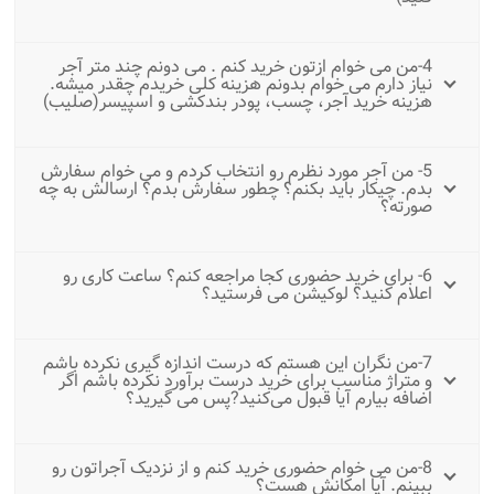
4-من می خوام ازتون خرید کنم . می دونم چند متر آجر
نیاز دارم می خوام بدونم هزینه کلی خریدم چقدر میشه.
هزینه خرید آجر، چسب، پودر بندکشی و اسپیسر(صلیب)
5- من آجر مورد نظرم رو انتخاب کردم و می خوام سفارش
بدم. چیکار باید بکنم؟ چطور سفارش بدم؟ ارسالش به چه
صورته؟
6- برای خرید حضوری کجا مراجعه کنم؟ ساعت کاری رو
اعلام کنید؟ لوکیشن می فرستید؟
7-من نگران این هستم که درست اندازه گیری نکرده باشم
و متراژ مناسب برای خرید درست برآورد نکرده باشم اگر
اضافه بیارم آیا قبول می‌کنید?پس می گیرید؟
8-من می خوام حضوری خرید کنم و از نزدیک آجراتون رو
ببینم. آیا امکانش هست؟